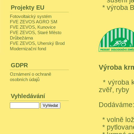
* sušení j
* výroba BI
Projekty EU
Fotovoltaický systém
FVE ZEVOS AGRO SM
FVE ZEVOS, Kunovice
FVE ZEVOS, Staré Město
Drůbežárna
FVE ZEVOS, Uherský Brod
Modernizační fond
GDPR
Výroba kr
Oznámení o ochraně
osobních údajů
* výroba kr
zvěř, ryby
Vyhledávání
Dodáváme
* volně l
* pytlované