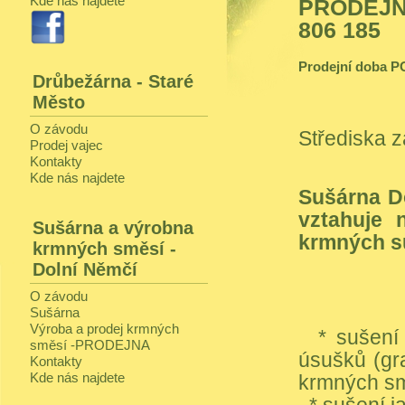
Kde nás najdete
PRODEJNA
806 185
Prodejní doba PO 
Drůbežárna - Staré
Město
O závodu
Střediska z
Prodej vajec
Kontakty
Kde nás najdete
Sušárna Do
vztahuje 
Sušárna a výrobna
krmných s
krmných směsí -
Dolní Němčí
O závodu
Sušárna
Výroba a prodej krmných
* sušení z
směsí -PRODEJNA
úsušků (gr
Kontakty
Kde nás najdete
krmných sm