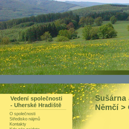
Sušárna 
Vedení společnosti
- Uherské Hradiště
Němčí >
O společnosti
Středisko nájmů
Kontakty